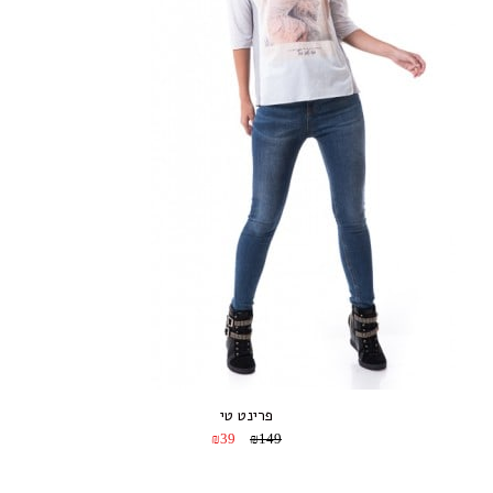
פרינט טי
₪39
₪149