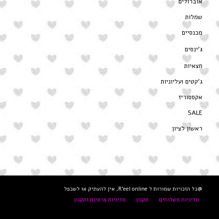
אוברולים
שמלות
מכנסיים
ג’ינסים
חצאיות
ג’קטים ועליוניות
אקססוריז
SALE
ראשון לציון
@כל הזכויות שמורות ל R'eel online, אין להעתיק או לשכפל
מדיניות משלוחים
תקנון
מדיניות פרטיות ותקנון