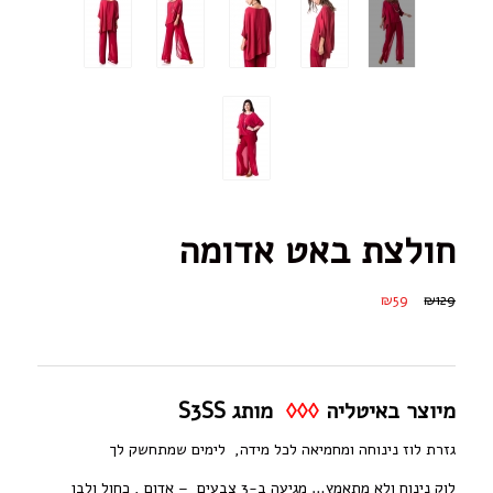
חולצת באט אדומה
₪59
₪129
מיוצר באיטליה
◊◊◊
מותג S3SS
גזרת לוז נינוחה ומחמיאה לכל מידה, לימים שמתחשק לך
לוק נינוח ולא מתאמץ… מגיעה ב-3 צבעים – אדום , כחול ולבן