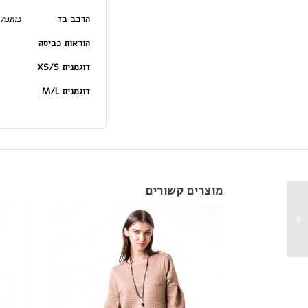
הרכב בד
כותנה 
הוראות כביסה
דוגמנית XS/S
דוגמנית M/L
מוצרים קשורים
חולצת באט אדומה