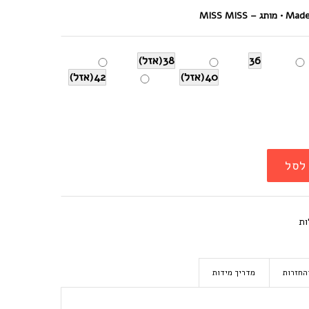
ג – MISS MISS
36
38(אזל)
40(אזל)
42(אזל)
לסל
ות
החזרות
מדריך מידות