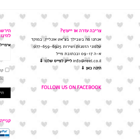
צריכה עזרה או ייעוץ?
הירשמ
להינו
אנחנו פה בשבילך בצ'אט אונליין, במוקד
אימייל
טלפוני הזמנות ושירות 077-659-6925
א-ה 09-17 ובכתובת מייל
info@reel.co.il
לייק לפייס שלנו
⇓
הינה כאן ⇓
קר
ומ
FOLLOW US ON FACEBOOK
קנייה ב