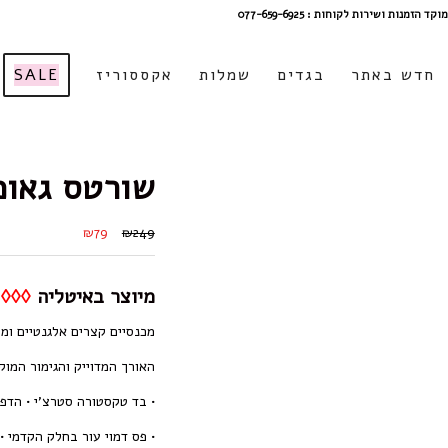
מוקד הזמנות ושירות לקוחות : 077-659-6925
חדש באתר
בגדים
שמלות
אקססוריז
SALE
שורטס גאומטרי
₪79
₪249
מיוצר באיטליה
◊◊◊
מכנסיים קצרים אלגנטיים ומ
האורך המדוייק והגימור המוק
•
בד טקסטורה סטרצ’י • הדפס גא
• פס דמוי עור בחלק הקדמי • גימור של 2 כפתורים אל