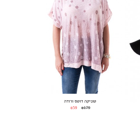
טוניקה דוטס ורודה
₪59
₪179