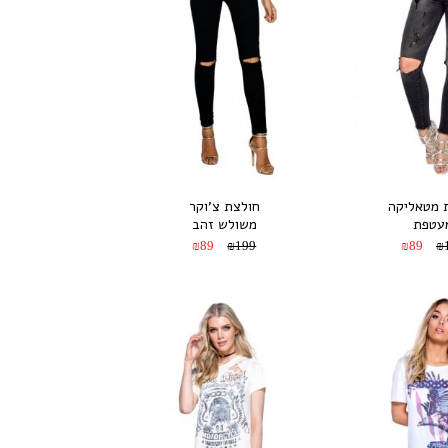
 מטאליקה
חולצת צ’וקר
עטפת
משולש זהב
₪89
₪199
₪89
₪