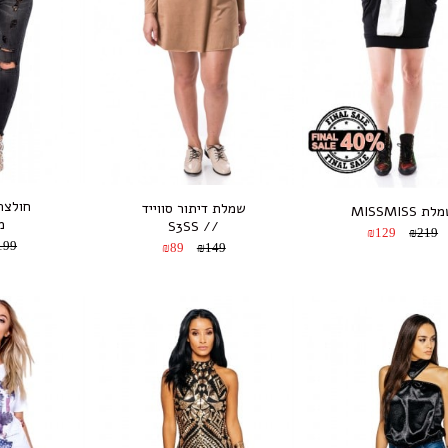
חולצת
שמלת דיתור סווייד
ת MISSMISS
מ
// S3SS
₪129
₪219
199
₪89
₪149