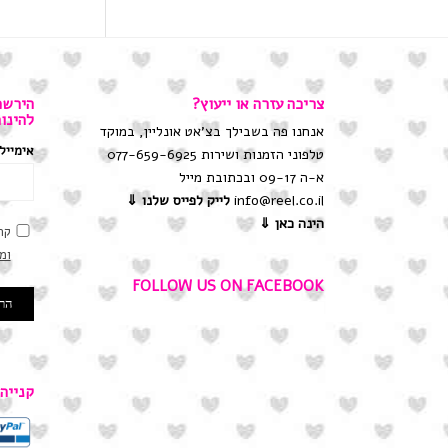
צריכה עזרה או ייעוץ?
הירשמ
להינו
אנחנו פה בשבילך בצ'אט אונליין, במוקד
אימייל
טלפוני הזמנות ושירות 077-659-6925
א-ה 09-17 ובכתובת מייל
info@reel.co.il
לייק לפייס שלנו
⇓
הינה כאן ⇓
קר
ומ
FOLLOW US ON FACEBOOK
קנייה ב