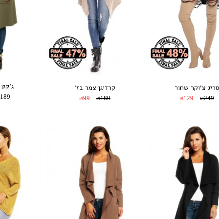
ג’קט 
ריג צ’וקר שחור
קרדיגן צמר בז’
189
₪99
₪189
₪129
₪249