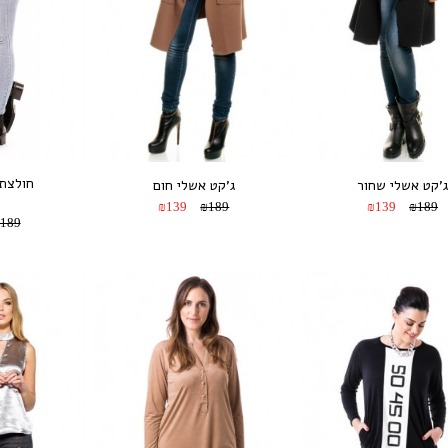
חולצת 
’קט אשלי שחור
ג’קט אשלי חום
₪139
₪189
₪139
₪189
189