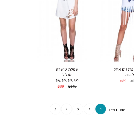
רנזים איגל
שמלת טישרט
לבנה
אנג’ל
34,36,38,40
₪89
₪
₪89
₪149
5
4
3
2
1
עמוד 1 מ- 5