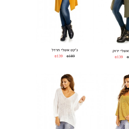
ג’קט אשלי חרדל
אשלי ירוק
₪139
₪189
₪139
₪