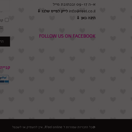
א-ה 09-17 ובכתובת מייל
info@reel.co.il
לייק לפייס שלנו
⇓
הינה כאן ⇓
קר
ומ
FOLLOW US ON FACEBOOK
קנייה ב
@כל הזכויות שמורות ל R'eel online, אין להעתיק או לשכפל