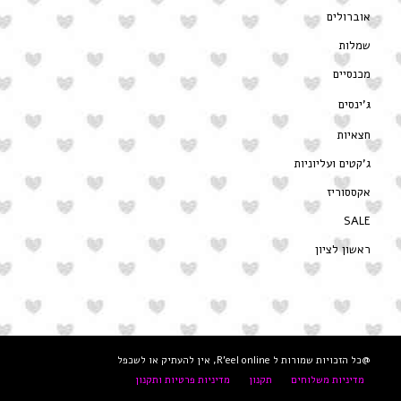
אוברולים
שמלות
מכנסיים
ג’ינסים
חצאיות
ג’קטים ועליוניות
אקססוריז
SALE
ראשון לציון
@כל הזכויות שמורות ל R'eel online, אין להעתיק או לשכפל
מדיניות משלוחים
תקנון
מדיניות פרטיות ותקנון