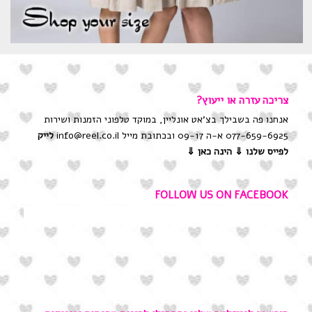
צריכה עזרה או ייעוץ?
אנחנו פה בשבילך בצ'אט אונליין, במוקד טלפוני הזמנות ושירות
077-659-6925 א-ה 09-17 ובכתובת מייל info@reel.co.il
לייק
לפייס שלנו
⇓ הינה כאן ⇓
FOLLOW US ON FACEBOOK