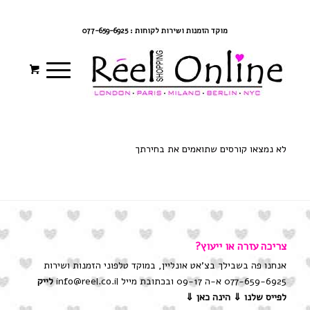
צרי קשר
מדיניות משלוחים
התחברי/הרשמי
מוקד הזמנות ושירות לקוחות : 077-659-6925
לא נמצאו קורסים שתואמים את בחירתך
צריכה עזרה או ייעוץ?
אנחנו פה בשבילך בצ'אט אונליין, במוקד טלפוני הזמנות ושירות
077-659-6925 א-ה 09-17 ובכתובת מייל info@reel.co.il
לייק
לפייס שלנו
⇓ הינה כאן ⇓