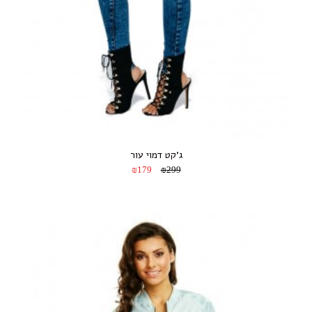
ג’קט דמוי עור
₪179
₪299