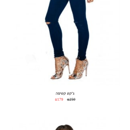
ג’קט קטיפה
₪179
₪259