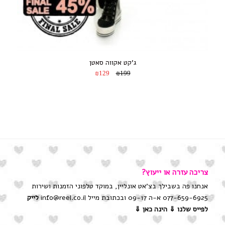
ג’קט אקווה סאטן
₪129
₪199
צריכה עזרה או ייעוץ?
אנחנו פה בשבילך בצ'אט אונליין, במוקד טלפוני הזמנות ושירות
077-659-6925 א-ה 09-17 ובכתובת מייל info@reel.co.il
לייק
לפייס שלנו
⇓ הינה כאן ⇓