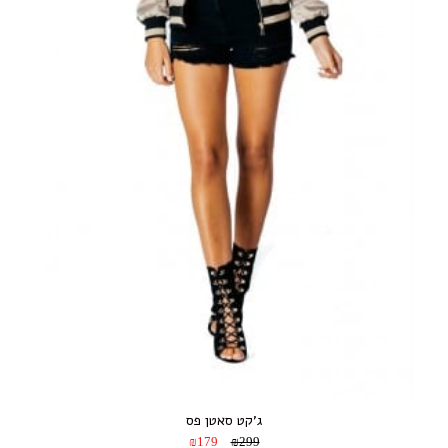
ג’קט סאטן פס
₪179
₪299