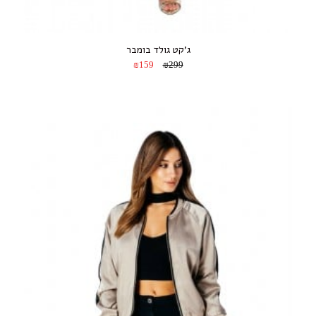
ג’קט גולד בומבר
₪159
₪299