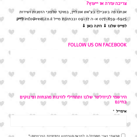
צריכה עזרה או ייעוץ?
אנחנו פה בשבילך בצ'אט אונליין, במוקד טלפוני הזמנות ושירות
077-659-6925 א-ה 09-17 ובכתובת מייל info@reel.co.il
לייק
לפייס שלנו
⇓ הינה כאן ⇓
FOLLOW US ON FACEBOOK
הירשמי לניוזלטר שלנו ותתחילי להינות מהנחות ופינוקים
בחינם
אימייל
*
קראתי ואני מסכים/ה ל
תנאי השימוש ומדיניות הפרטיות
*