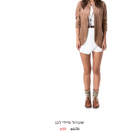
אוברול מיילי לבן
₪99
₪179