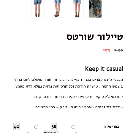
טיילור שורטס
₪79
₪159
Keep it casual
מכנסי ג’ינס קצרים בגזרת בוייפרנד נינוחה ואורך מושלם ליום בחוץ
בשמש החמה . טישרט הורסת וסניקרס ואת נראת נפלא ללא מאמץ.
• מכנסי ג’ינס קצרים קרעים • סגירת כפתור ורוכסן קדמי
• גזרת לוז גבוהה • 100% כותנה • צבע – כמו בתמונה
40
38
בחרי מידה