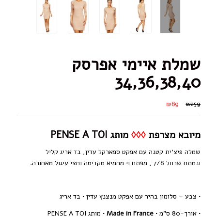
שמלת איימי אפרסק
34,36,38,40
₪89
₪259
מיובא מצרפת
◊◊◊
מותג
PENSE A TOI
שמלה פיצ’ית קטנה עם אפקט ספארקל עדין, בד אריג קליל
ונמתח שרוול 7/8 , מפתח וי מחמיא מקדימה וחצי עיגול מאחורה.
• צבע – סלומון בהיר עם אפקט מנצנץ עדין • בד אריג
• אורך-80 ס”מ
•
Made in France
•
מותג
PENSE A TOI