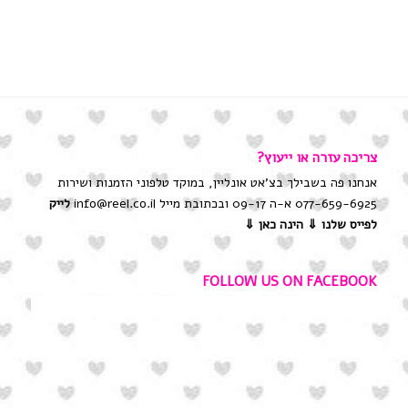
צריכה עזרה או ייעוץ?
אנחנו פה בשבילך בצ'אט אונליין, במוקד טלפוני הזמנות ושירות
077-659-6925 א-ה 09-17 ובכתובת מייל info@reel.co.il
לייק
לפייס שלנו
⇓ הינה כאן ⇓
FOLLOW US ON FACEBOOK