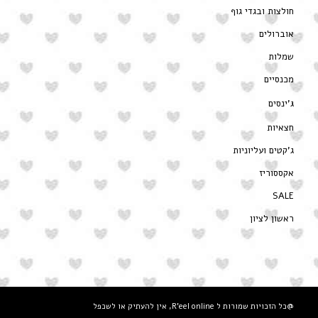
חולצות ובגדי גוף
אוברולים
שמלות
מכנסיים
ג’ינסים
חצאיות
ג’קטים ועליוניות
אקססוריז
SALE
ראשון לציון
@כל הזכויות שמורות ל R'eel online, אין להעתיק או לשכפל