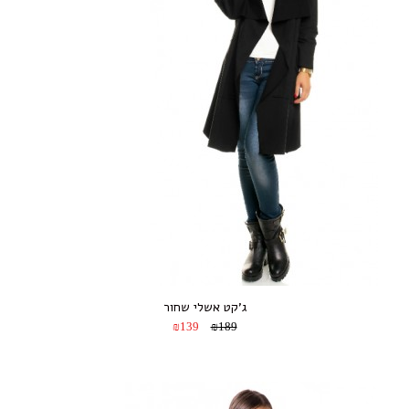
ג’קט אשלי שחור
₪139
₪189