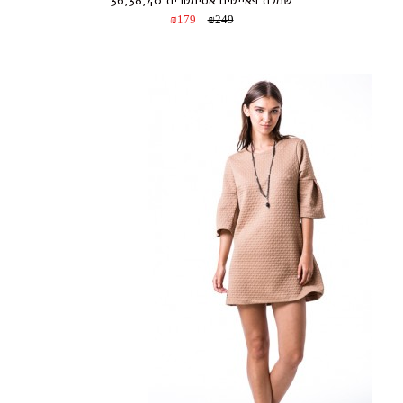
שמלת פאייטים אסימטרית 36,38,40
₪179
₪249