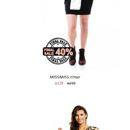
שמלת MISSMISS
₪129
₪219