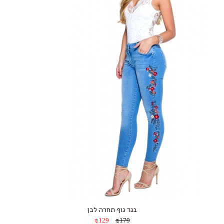
בגד גוף תחרה לבן
₪129
₪179