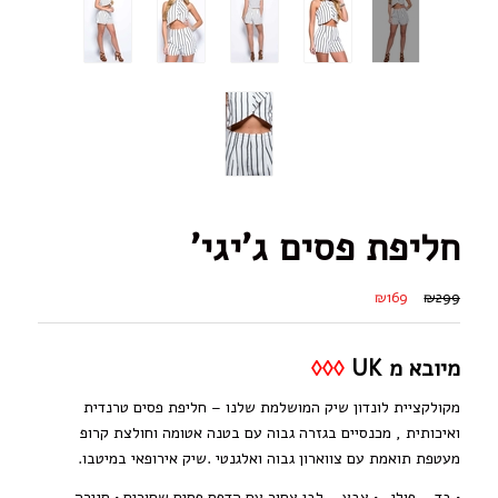
חליפת פסים ג’יגי’
₪169
₪299
מיובא מ UK
◊◊◊
מקולקציית לונדון שיק המושלמת שלנו – חליפת פסים טרנדית
ואיכותית , מכנסיים בגזרה גבוה עם בטנה אטומה וחולצת קרופ
מעטפת תואמת עם צווארון גבוה ואלגנטי .שיק אירופאי במיטבו.
• בד – פולי • צבע – לבן צחור עם הדפס פסים שחורים • סגירה –