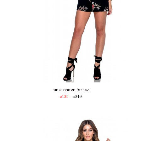
אוברול מעטפת שחור
₪139
₪219