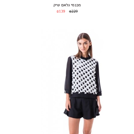
מכנסי גלאם שיק
₪139
₪229