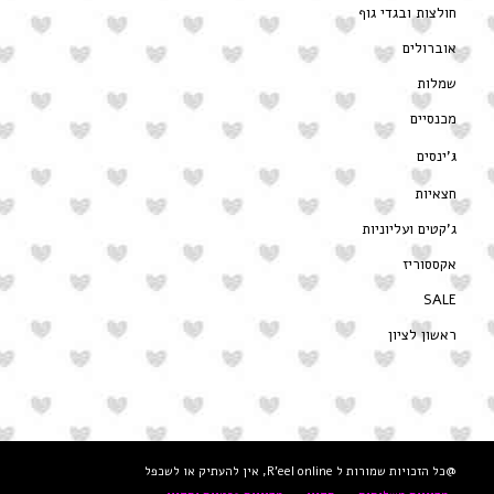
חולצות ובגדי גוף
אוברולים
שמלות
מכנסיים
ג’ינסים
חצאיות
ג’קטים ועליוניות
אקססוריז
SALE
ראשון לציון
@כל הזכויות שמורות ל R'eel online, אין להעתיק או לשכפל