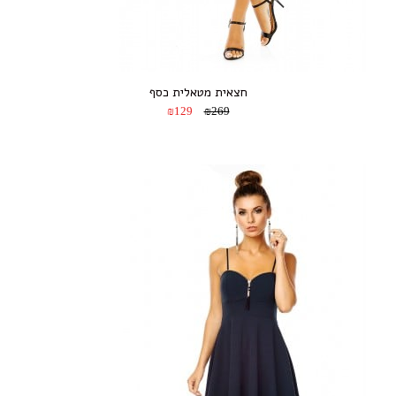
חצאית מטאלית כסף
₪129
₪269