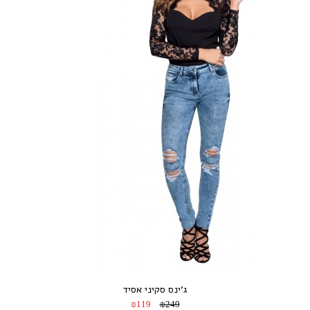
ג’ינס סקיני אסיד
₪119
₪249