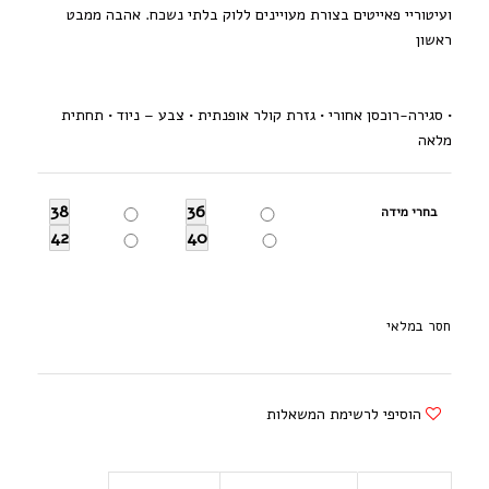
ועיטוריי פאייטים בצורת מעויינים ללוק בלתי נשכח. אהבה ממבט
ראשון
• סגירה-רוכסן אחורי • גזרת קולר אופנתית • צבע – ניוד • תחתית
מלאה
38
36
בחרי מידה
42
40
חסר במלאי
הוסיפי לרשימת המשאלות