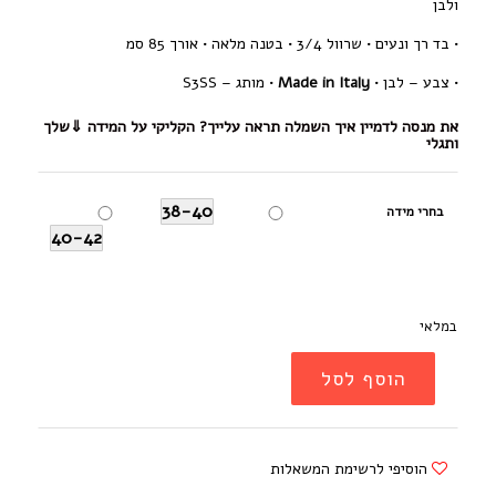
ולבן
• בד רך ונעים •
שרוול 3/4 •
בטנה מלאה • אורך 85 סמ
• צבע – לבן •
Made in Italy
•
מותג – S3SS
את מנסה לדמיין איך השמלה תראה עלייך? הקליקי על המידה ⇓שלך
ותגלי
38-40
בחרי מידה
40-42
במלאי
הוסף לסל
הוסיפי לרשימת המשאלות