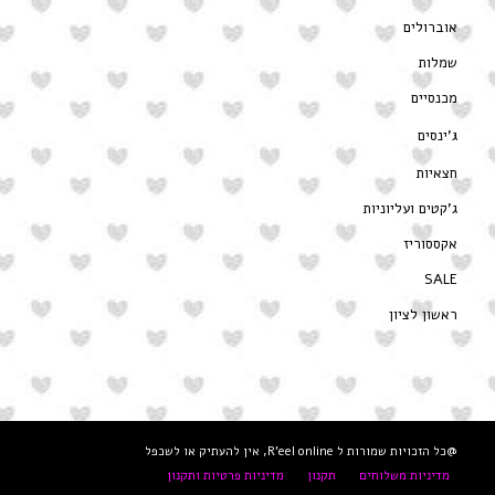
אוברולים
שמלות
מכנסיים
ג’ינסים
חצאיות
ג’קטים ועליוניות
אקססוריז
SALE
ראשון לציון
@כל הזכויות שמורות ל R'eel online, אין להעתיק או לשכפל
מדיניות משלוחים
תקנון
מדיניות פרטיות ותקנון