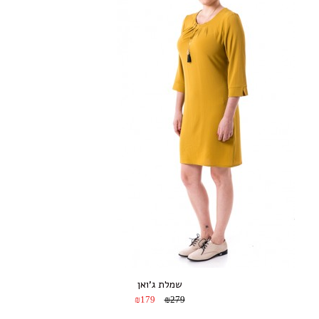
שמלת ג’ואן
₪179
₪279