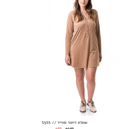
שמלת דיתור סווייד // S3SS
₪89
₪149