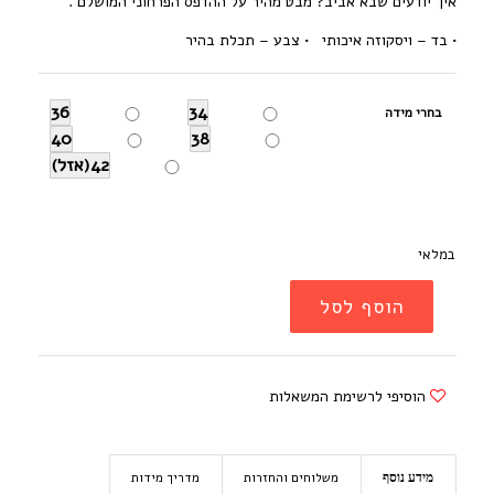
איך יודעים שבא אביב? מבט מהיר על ההדפס הפרחוני המושלם .
• בד – ויסקוזה איכותי • צבע – תכלת בהיר
36
34
בחרי מידה
40
38
42(אזל)
במלאי
הוסף לסל
הוסיפי לרשימת המשאלות
משלוחים והחזרות
מדריך מידות
מידע נוסף