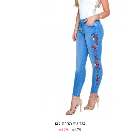
בגד גוף תחרה לבן
₪129
₪179