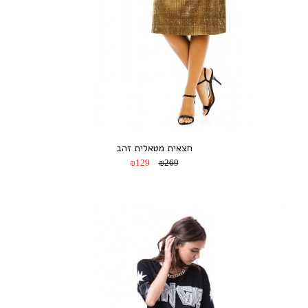
חצאית מטאלית זהב
₪129
₪269