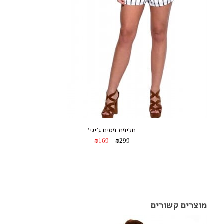
חליפת פסים ג’יגי’
₪169
₪299
מוצרים קשורים