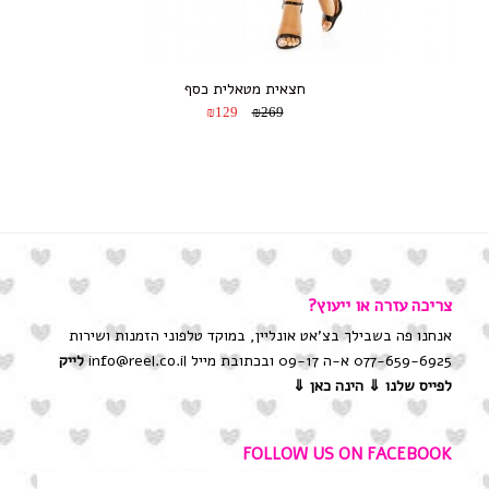
חצאית מטאלית כסף
₪129
₪269
צריכה עזרה או ייעוץ?
אנחנו פה בשבילך בצ'אט אונליין, במוקד טלפוני הזמנות ושירות
077-659-6925 א-ה 09-17 ובכתובת מייל info@reel.co.il
לייק
לפייס שלנו
⇓ הינה כאן ⇓
FOLLOW US ON FACEBOOK