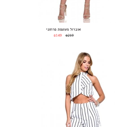
אוברול מעטפת פרחוני
₪149
₪219