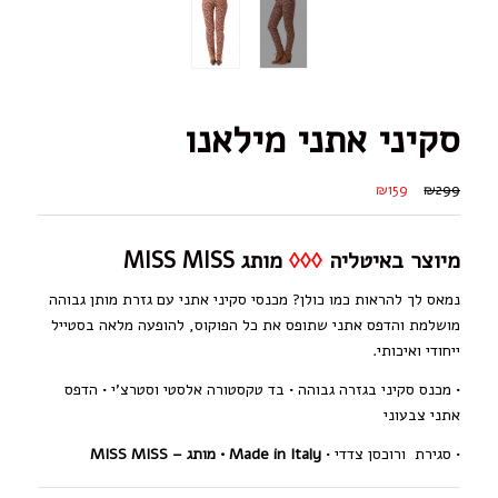
סקיני אתני מילאנו
₪159
₪299
מיוצר באיטליה
◊◊◊
מותג MISS MISS
נמאס לך להראות כמו כולן? מכנסי סקיני אתני עם גזרת מותן גבוהה
מושלמת והדפס אתני שתופס את כל הפוקוס, להופעה מלאה בסטייל
ייחודי ואיכותי.
• מכנס סקיני בגזרה גבוהה •
בד טקסטורה אלסטי וסטרצ’י
• הדפס
אתני צבעוני
•
סגירת ורוכסן צדדי
•
Made in Italy •
מותג – MISS MISS