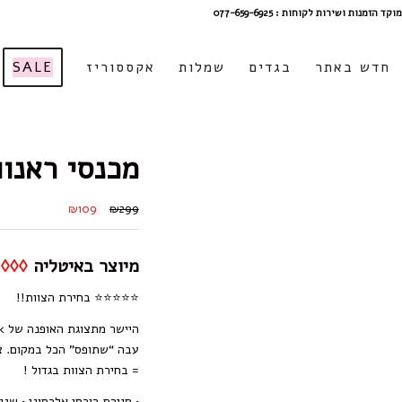
מוקד הזמנות ושירות לקוחות : 077-659-6925
חדש באתר
בגדים
שמלות
אקססוריז
SALE
מכנסי ראנוו
₪109
₪299
מיוצר באיטליה
◊◊◊
⭐⭐⭐⭐⭐ בחירת הצוות!!
עבה “שתופס” הכל במקום. צב
= בחירת הצוות בגדול !
•
סגירת רוכסן אלכסוני
• שני כ