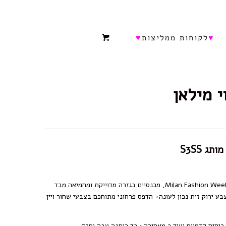
♥
לקוחות ממליצות
♥
י מילאן
מותג S3SS
היישר מתצוגת האופנה של Milan Fashion Week, מכנסיים בגזרה מדוייקת ומחמיאה מבד
ע ירוק זית נכון לעונה+ הדפס פרחוני מתוחכם בצבעי שחור ויין
יסים קדמיים ועוד 2 מאחורה •
בד כותנה עבה וחזק