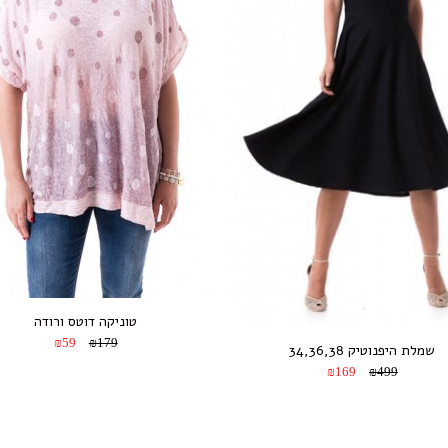
טוניקה דוטס ורודה
₪59
₪179
שמלת היפנוטיק 34,36,38
₪169
₪499