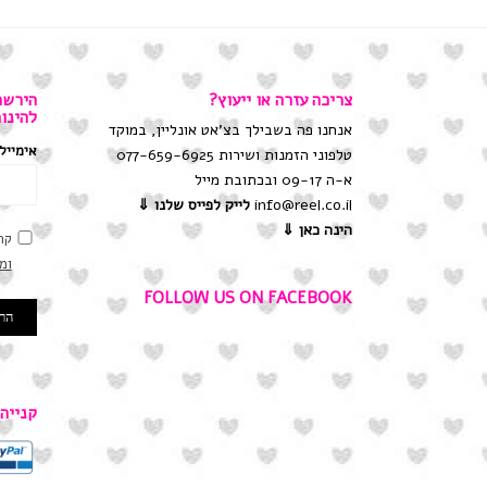
צריכה עזרה או ייעוץ?
הירשמ
להינו
אנחנו פה בשבילך בצ'אט אונליין, במוקד
אימייל
טלפוני הזמנות ושירות 077-659-6925
א-ה 09-17 ובכתובת מייל
info@reel.co.il
לייק לפייס שלנו
⇓
הינה כאן ⇓
קר
ומ
FOLLOW US ON FACEBOOK
קנייה ב