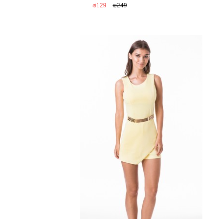
₪129
₪249