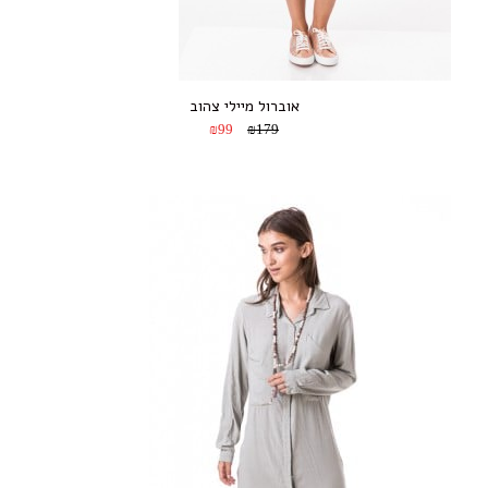
אוברול מיילי צהוב
₪99
₪179