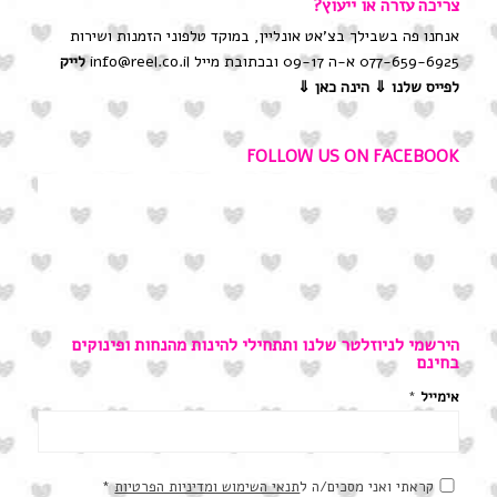
צריכה עזרה או ייעוץ?
אנחנו פה בשבילך בצ'אט אונליין, במוקד טלפוני הזמנות ושירות
077-659-6925 א-ה 09-17 ובכתובת מייל info@reel.co.il
לייק
לפייס שלנו
⇓ הינה כאן ⇓
FOLLOW US ON FACEBOOK
הירשמי לניוזלטר שלנו ותתחילי להינות מהנחות ופינוקים
בחינם
אימייל
*
קראתי ואני מסכים/ה ל
תנאי השימוש ומדיניות הפרטיות
*