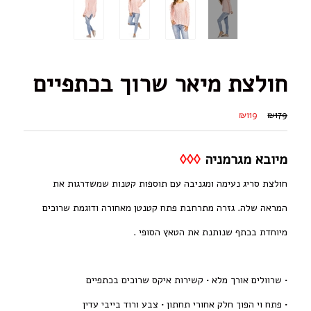
חולצת מיאר שרוך בכתפיים
₪119
₪179
מיובא מגרמניה
◊◊◊
חולצת סריג נעימה ומגניבה עם תוספות קטנות שמשדרגות את
המראה שלה. גזרה מתרחבת פתח קטנטן מאחורה ודוגמת שרוכים
מיוחדת בכתף שנותנת את הטאץ הסופי .
• שרוולים אורך מלא • קשירות איקס שרוכים בכתפיים
• פתח וי הפוך חלק אחורי תחתון • צבע ורוד בייבי עדין