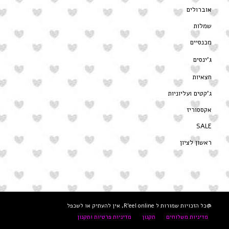
אוברולים
שמלות
מכנסיים
ג’ינסים
חצאיות
ג’קטים ועליוניות
אקססוריז
SALE
ראשון לציון
@כל הזכויות שמורות ל R'eel online, אין להעתיק או לשכפל
מדיניות משלוחים
תקנון
מדיניות פרטיות ותקנון