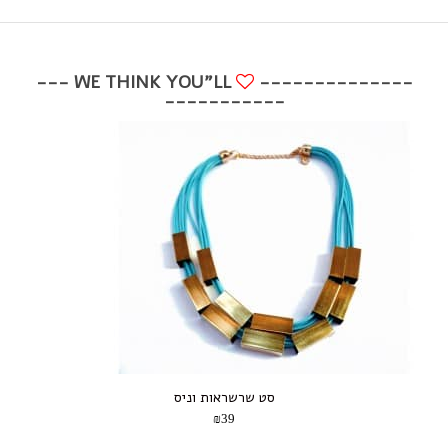
WE THINK YOU"LL ---
--------------
-----------
סט שרשראות וניס
₪39