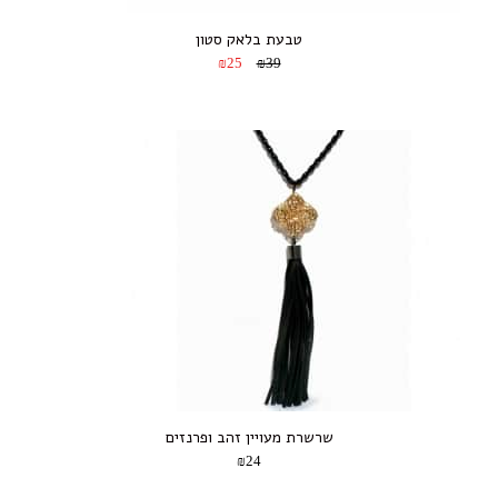
טבעת בלאק סטון
₪25
₪39
שרשרת מעויין זהב ופרנזים
₪24