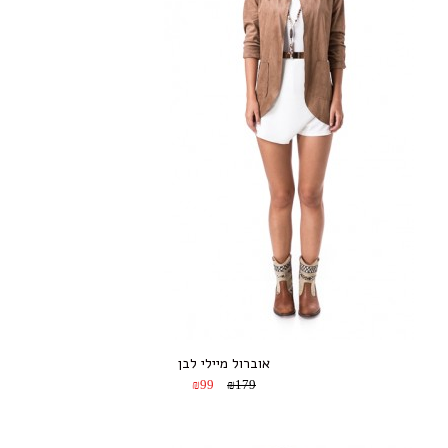
אוברול מיילי לבן
₪99
₪179