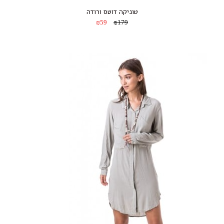
טוניקה דוטס ורודה
₪59
₪179