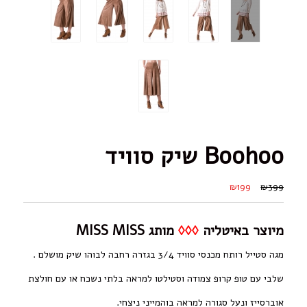
Boohoo שיק סוויד
₪199
₪399
מיוצר באיטליה
◊◊◊
מותג MISS MISS
מגה סטייל רותח מכנסי סוויד 3/4 בגזרה רחבה לבוהו שיק מושלם .
שלבי עם טופ קרופ צמודה וסטילטו למראה בלתי נשכח או עם חולצת
אוברסייז ונעל סגורה למראה בוהמייני ניצחי.