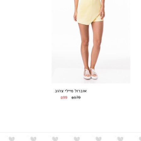
אוברול מיילי צהוב
₪99
₪179